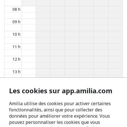
08 h
09 h
10 h
11 h
12 h
13 h
14 h
Les cookies sur app.amilia.com
15 h
Amilia utilise des cookies pour activer certaines
16 h
fonctionnalités, ainsi que pour collecter des
données pour améliorer votre expérience. Vous
17 h
pouvez personnaliser les cookies que vous