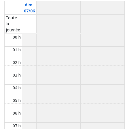
dim.
07/06
Toute
la
journée
00 h
01 h
02 h
03 h
04 h
05 h
06 h
07 h