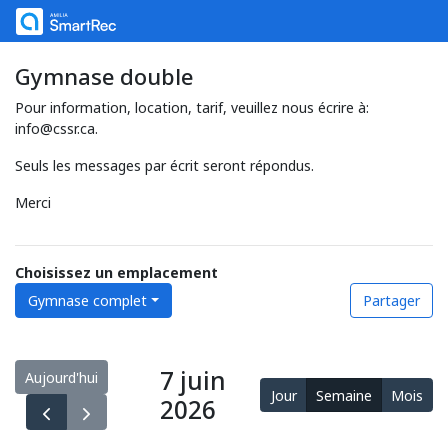
Gymnase double
Pour information, location, tarif, veuillez nous écrire à:
info@cssr.ca.
Seuls les messages par écrit seront répondus.
Merci
Choisissez un emplacement
Gymnase complet
Partager
7 juin
Aujourd'hui
Jour
Semaine
Mois
2026