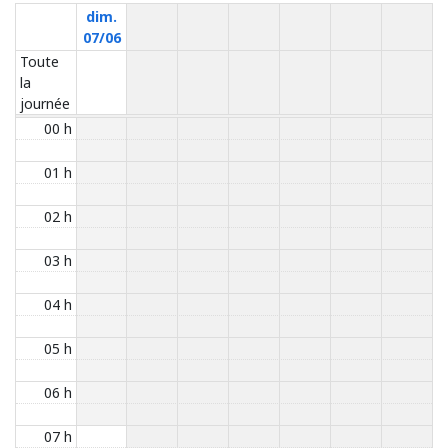
dim.
07/06
Toute
la
journée
00 h
01 h
02 h
03 h
04 h
05 h
06 h
07 h