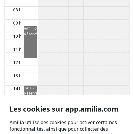
08 h
09 h
9:30 - 12:00
Réservé
10 h
11 h
12 h
13 h
14 h
14:00 - 17:00
Réservé
15 h
Les cookies sur app.amilia.com
16 h
Amilia utilise des cookies pour activer certaines
17 h
fonctionnalités, ainsi que pour collecter des