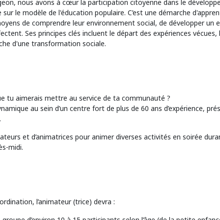
geon, nous avons à cœur la participation citoyenne dans le développ
ur le modèle de l'éducation populaire. C’est une démarche d'apprenti
 moyens de comprendre leur environnement social, de développer un esp
ffectent. Ses principes clés incluent le départ des expériences vécues
rche d'une transformation sociale.
 que tu aimerais mettre au service de ta communauté ?
amique au sein d’un centre fort de plus de 60 ans d’expérience, prés
.
eurs et d’animatrices pour animer diverses activités en soirée dura
s-midi.
rdination, l’animateur (trice) devra :
n groupe d’environ 10 à 15 participants selon l’âge (de la petite enfanc