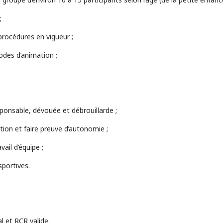
;
procédures en vigueur ;
hodes d’animation ;
onsable, dévouée et débrouillarde ;
tion et faire preuve d’autonomie ;
vail d’équipe ;
sportives.
l et RCR valide.