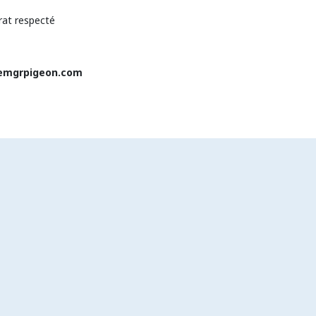
rat respecté
remgrpigeon.com