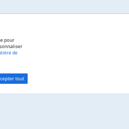
ue pour
rsonnaliser
tière de
cepter tout