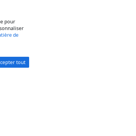
ue pour
rsonnaliser
tière de
cepter tout