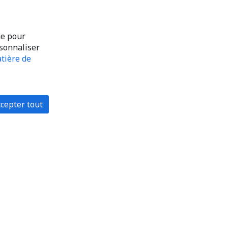
ue pour
rsonnaliser
tière de
cepter tout