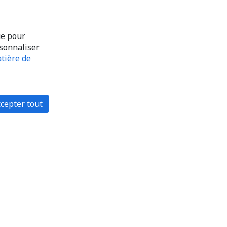
ue pour
rsonnaliser
tière de
cepter tout