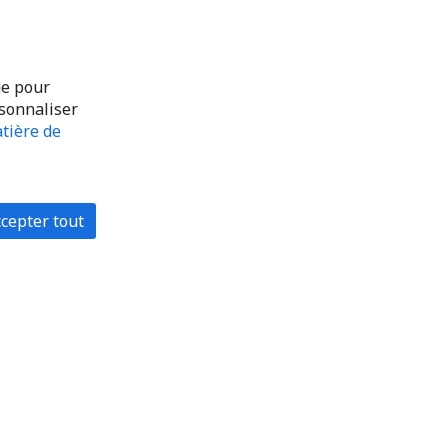
ue pour
rsonnaliser
tière de
cepter tout