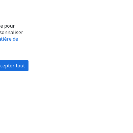
ue pour
rsonnaliser
tière de
cepter tout