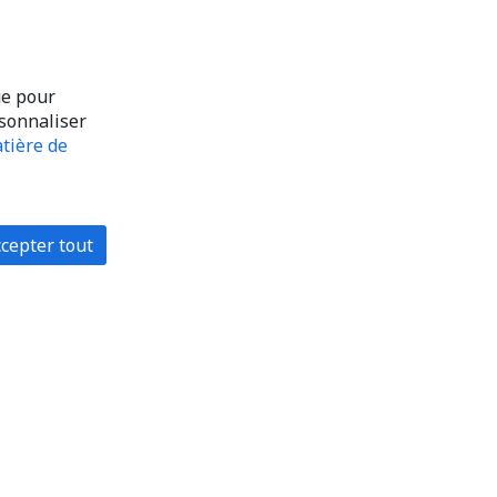
ue pour
rsonnaliser
tière de
cepter tout