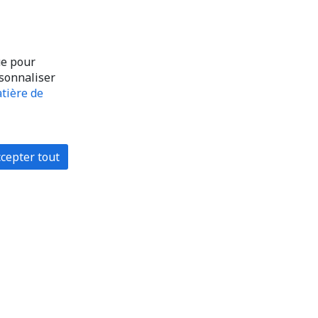
ue pour
rsonnaliser
tière de
cepter tout