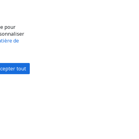
ue pour
rsonnaliser
tière de
cepter tout