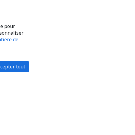
ue pour
rsonnaliser
tière de
cepter tout