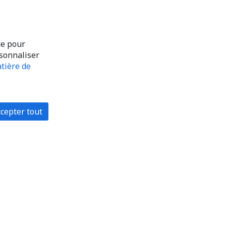
ue pour
rsonnaliser
tière de
cepter tout