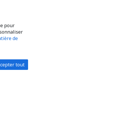
ue pour
rsonnaliser
tière de
cepter tout