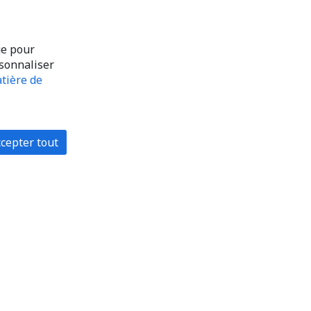
ue pour
rsonnaliser
tière de
cepter tout