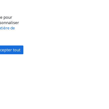
ue pour
rsonnaliser
tière de
cepter tout