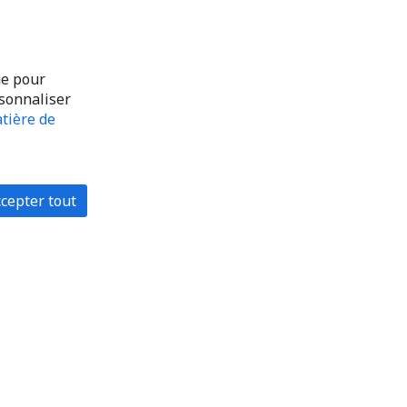
ue pour
rsonnaliser
tière de
cepter tout