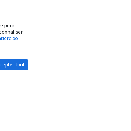
ue pour
rsonnaliser
tière de
cepter tout