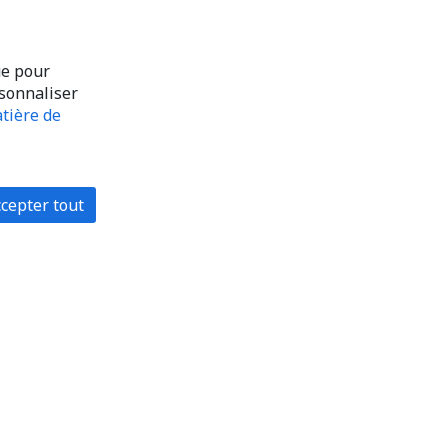
ue pour
rsonnaliser
tière de
cepter tout