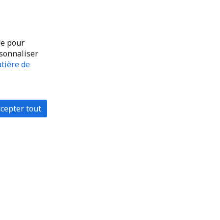
ue pour
rsonnaliser
tière de
cepter tout