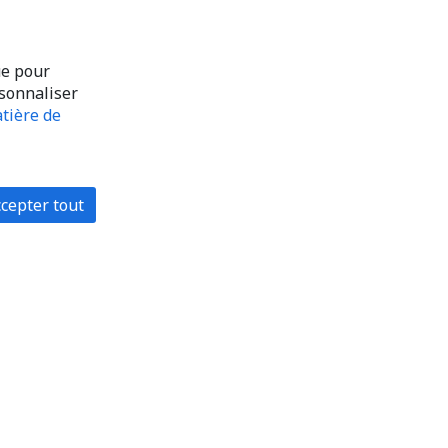
ue pour
rsonnaliser
tière de
cepter tout