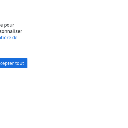
ue pour
rsonnaliser
tière de
cepter tout