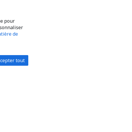
ue pour
rsonnaliser
tière de
cepter tout