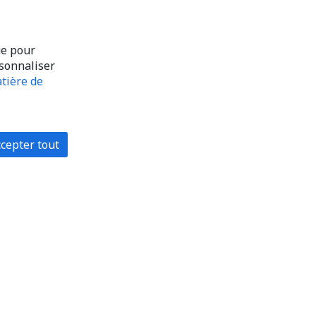
ue pour
rsonnaliser
tière de
cepter tout