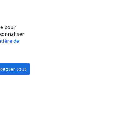
ue pour
rsonnaliser
tière de
cepter tout