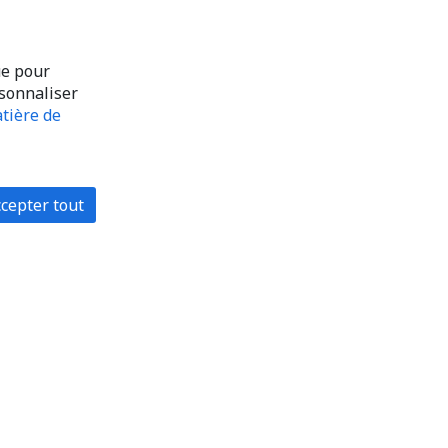
ue pour
rsonnaliser
tière de
cepter tout