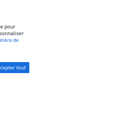
ue pour
rsonnaliser
tière de
cepter tout