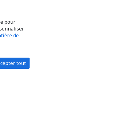
ue pour
rsonnaliser
tière de
cepter tout