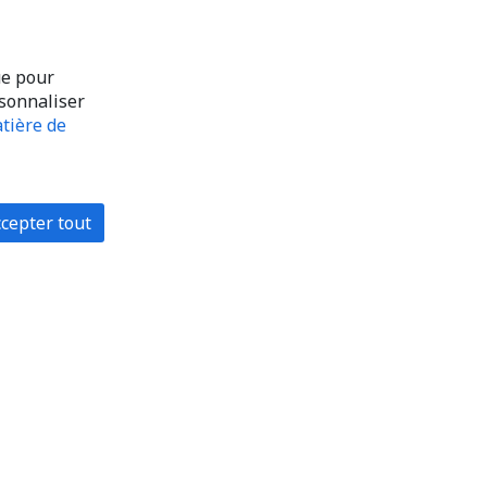
ue pour
rsonnaliser
tière de
cepter tout