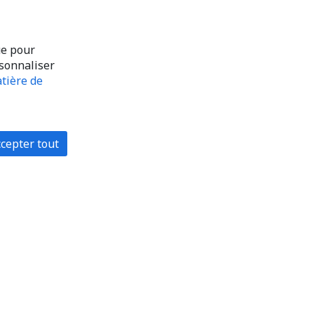
ue pour
rsonnaliser
tière de
cepter tout