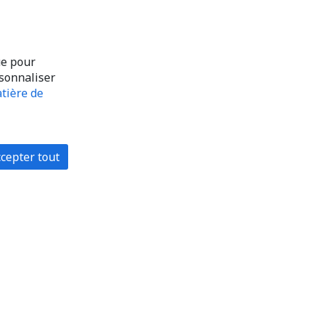
ue pour
rsonnaliser
tière de
cepter tout