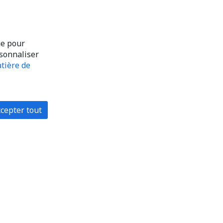
ue pour
rsonnaliser
tière de
cepter tout