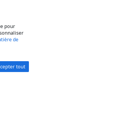
ue pour
rsonnaliser
tière de
cepter tout