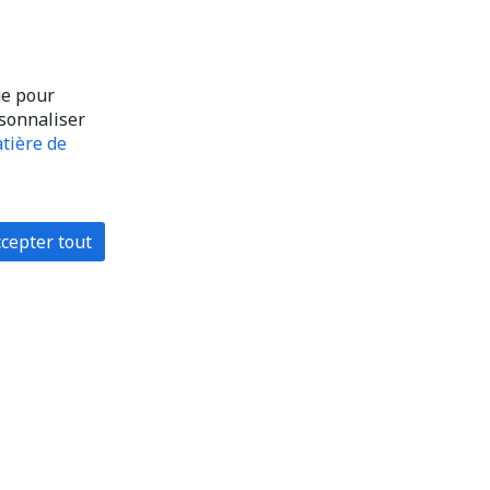
ue pour
rsonnaliser
tière de
cepter tout