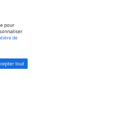
ue pour
rsonnaliser
tière de
cepter tout