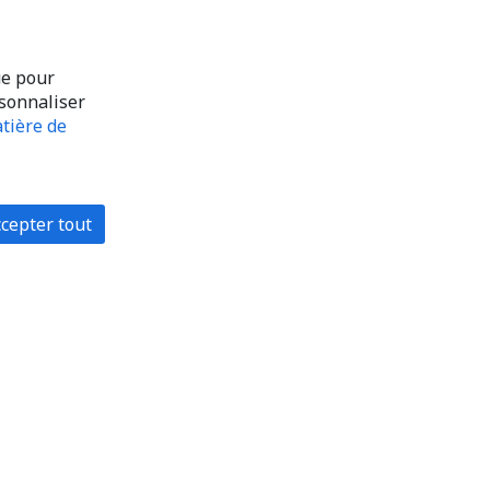
ue pour
rsonnaliser
tière de
cepter tout