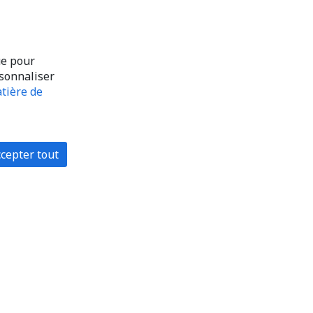
ue pour
rsonnaliser
tière de
cepter tout