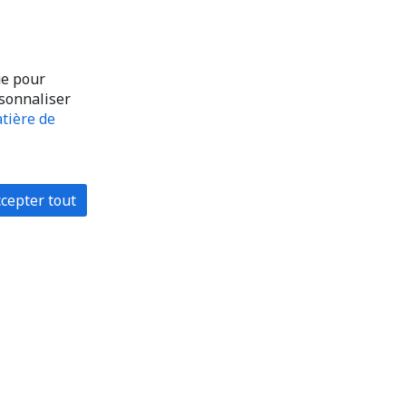
ue pour
rsonnaliser
tière de
cepter tout