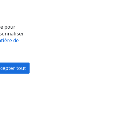
ue pour
rsonnaliser
tière de
cepter tout