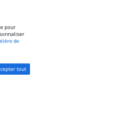
ue pour
rsonnaliser
tière de
cepter tout