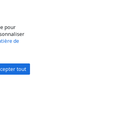
ue pour
rsonnaliser
tière de
cepter tout