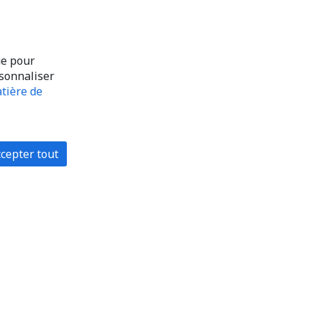
ue pour
rsonnaliser
tière de
cepter tout