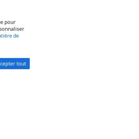
ue pour
rsonnaliser
tière de
cepter tout