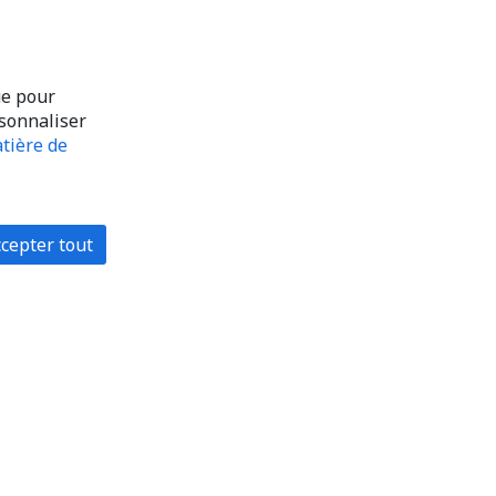
ue pour
rsonnaliser
tière de
cepter tout