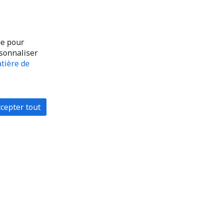
ue pour
rsonnaliser
tière de
cepter tout