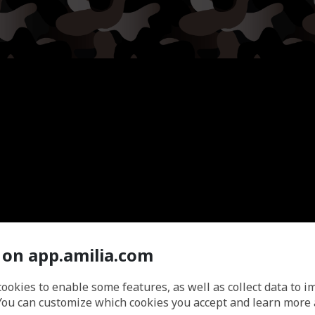
 on app.amilia.com
cookies to enable some features, as well as collect data to 
You can customize which cookies you accept and learn more