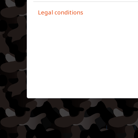
Legal conditions
©2026 Amilia Enterprises Inc.
All rights reserved.
Help center