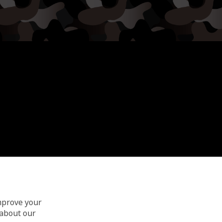
improve your
 about our