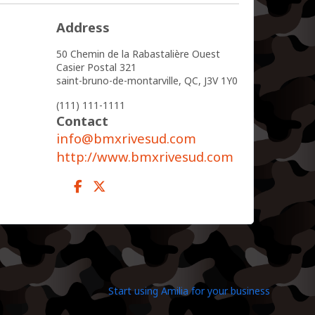
Address
50 Chemin de la Rabastalière Ouest
Casier Postal 321
saint-bruno-de-montarville,
QC,
J3V 1Y0
(111) 111-1111
Contact
info@bmxrivesud.com
http://www.bmxrivesud.com
Start using Amilia for your business