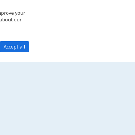
improve your
 about our
Accept all