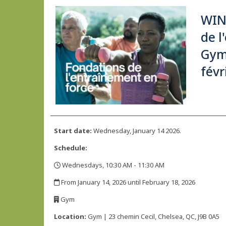
WIN
de l
Gym 
févr
Start date:
Wednesday, January 14 2026.
Schedule:
Wednesdays, 10:30 AM - 11:30 AM
,
From January 14, 2026 until February 18, 2026
,
Gym
,
Location:
Gym | 23 chemin Cecil, Chelsea, QC, J9B 0A5