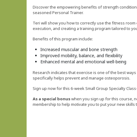
Discover the empowering benefits of strength conditioni
seasoned Personal Trainer.
Teri will show you how to correctly use the fitness ro
execution, and creating a training program tailored to y
Benefits of this program include:
Increased muscular and bone strength
Improved mobility, balance, and flexibility
Enhanced mental and emotional well-being
Research indicates that exercise is one of the best ways
specifically helps prevent and manage osteoporosis.
Sign up now for this 6-week Small Group Specialty Class—
As a special bonus
when you sign up for this course, 
membership to help motivate you to put your new skills 