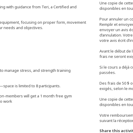
Une copie de cette
ng with guidance from Teri, a Certified and
disponibles en tou
Pour annuler un co
om equipment, focusing on proper form, movement
Remplir et envoyer 
our needs and objectives.
envoyer un avis éc
d’annulation. Votr
votre avis écrit d’i
Avant le début de l
frais ne seront exi
Si le cours a déjà
 to manage stress, and strength training
passées.
Des frais de 50 $ 
space is limited to 8 participants.
exigés, selon le mo
non-members will get a 1 month free gym
Une copie de cette
to work
disponibles en tou
Votre remboursemen
Share this activi