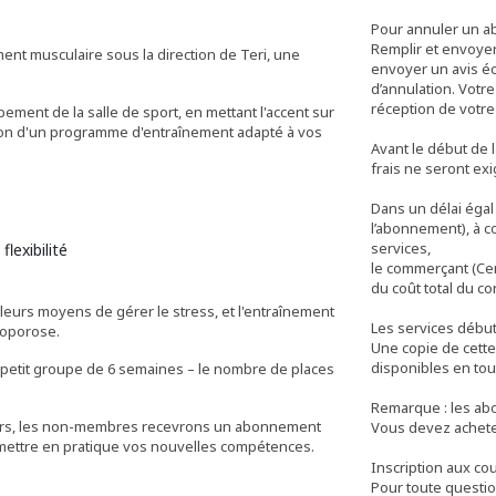
Pour annuler un a
Remplir et envoyer 
t musculaire sous la direction de Teri, une
envoyer un avis éc
d’annulation. Votr
réception de votre 
ement de la salle de sport, en mettant l'accent sur
tion d'un programme d'entraînement adapté à vos
Avant le début de l
frais ne seront ex
Dans un délai égal
e
l’abonnement), à c
services,
flexibilité
le commerçant (Cen
du coût total du con
lleurs moyens de gérer le stress, et l'entraînement
Les services début
éoporose.
Une copie de cette
disponibles en tou
 petit groupe de 6 semaines – le nombre de places
Remarque : les ab
cours, les non-membres recevrons un abonnement
Vous devez achet
à mettre en pratique vos nouvelles compétences.
Inscription aux cou
Pour toute questio