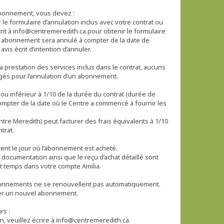
bonnement, vous devez :
le formulaire d’annulation inclus avec votre contrat ou
rit à info@centremeredith.ca pour obtenir le formulaire
e abonnement sera annulé à compter de la date de
avis écrit d’intention d’annuler.
a prestation des services inclus dans le contrat, aucuns
igés pour l’annulation d’un abonnement.
 ou inférieur à 1/10 de la durée du contrat (durée de
ompter de la date où le Centre a commencé à fournir les
tre Meredith) peut facturer des frais équivalents à 1/10
trat.
ent le jour où l’abonnement est acheté.
 documentation ainsi que le reçu d’achat détaillé sont
t temps dans votre compte Amilia.
onnements ne se renouvellent pas automatiquement.
er un nouvel abonnement.
rs :
n, veuillez écrire à info@centremeredith.ca.