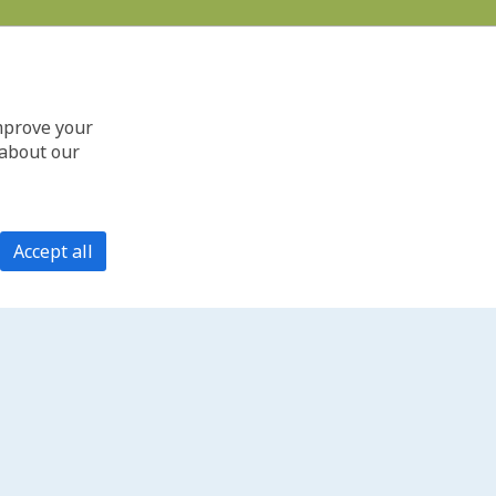
improve your
 about our
Accept all