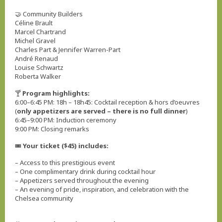
🤝 Community Builders
Céline Brault
Marcel Chartrand
Michel Gravel
Charles Part & Jennifer Warren-Part
André Renaud
Louise Schwartz
Roberta Walker
🍸
Program highlights:
6:00–6:45 PM: 18h – 18h45: Cocktail reception & hors d’oeuvres
(
only appetizers are served – there is no full dinner
)
6:45–9:00 PM: Induction ceremony
9:00 PM: Closing remarks
🎟️
Your ticket ($45) includes:
– Access to this prestigious event
– One complimentary drink during cocktail hour
– Appetizers served throughout the evening
– An evening of pride, inspiration, and celebration with the
Chelsea community