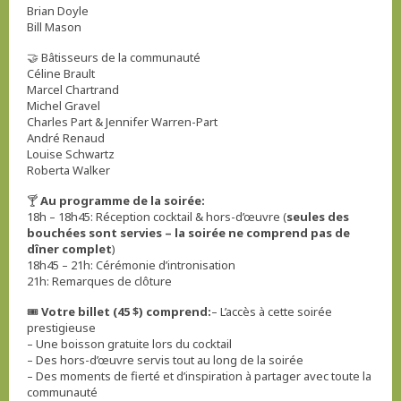
Brian Doyle
Bill Mason
🤝 Bâtisseurs de la communauté
Céline Brault
Marcel Chartrand
Michel Gravel
Charles Part & Jennifer Warren-Part
André Renaud
Louise Schwartz
Roberta Walker
🍸
Au programme de la soirée:
18h – 18h45: Réception cocktail & hors-d’œuvre (
seules des
bouchées sont servies – la soirée ne comprend pas de
dîner complet
)
18h45 – 21h: Cérémonie d’intronisation
21h: Remarques de clôture
🎟️
Votre billet (45 $) comprend:
– L’accès à cette soirée
prestigieuse
– Une boisson gratuite lors du cocktail
– Des hors-d’œuvre servis tout au long de la soirée
– Des moments de fierté et d’inspiration à partager avec toute la
communauté