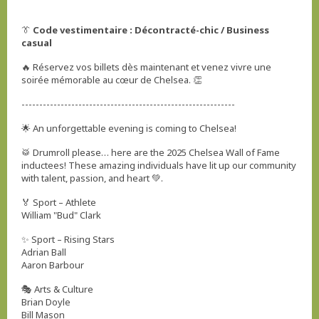
👔
Code vestimentaire : Décontracté-chic / Business
casual
🔥 Réservez vos billets dès maintenant et venez vivre une
soirée mémorable au cœur de Chelsea. 👏
------------------------------------------------------------
🌟 An unforgettable evening is coming to Chelsea!
🥁 Drumroll please… here are the 2025 Chelsea Wall of Fame
inductees! These amazing individuals have lit up our community
with talent, passion, and heart 💚.
🏅 Sport – Athlete
William "Bud" Clark
✨ Sport – Rising Stars
Adrian Ball
Aaron Barbour
🎭 Arts & Culture
Brian Doyle
Bill Mason