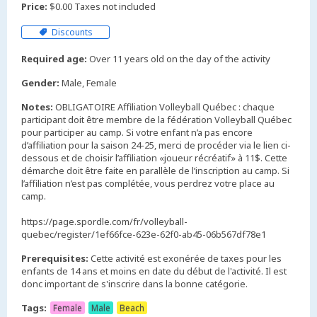
Price:
$0.00 Taxes not included
Discounts
Required age:
Over 11 years old on the day of the activity
Gender:
Male, Female
Notes:
OBLIGATOIRE Affiliation Volleyball Québec : chaque
participant doit être membre de la fédération Volleyball Québec
pour participer au camp. Si votre enfant n’a pas encore
d’affiliation pour la saison 24-25, merci de procéder via le lien ci-
dessous et de choisir l’affiliation «joueur récréatif» à 11$. Cette
démarche doit être faite en parallèle de l’inscription au camp. Si
l’affiliation n’est pas complétée, vous perdrez votre place au
camp.
https://page.spordle.com/fr/volleyball-
Prerequisites:
Cette activité est exonérée de taxes pour les
enfants de 14 ans et moins en date du début de l'activité. Il est
Tags:
Female
Male
Beach